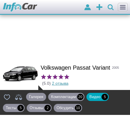
Войти
Добавить
объявление
Volkswagen Passat Variant
2005
(5.0)
2 отзыва
Галерея
Комплектации
Видео
20
5
Тесты
Отзывы
Обсудить
5
2
10