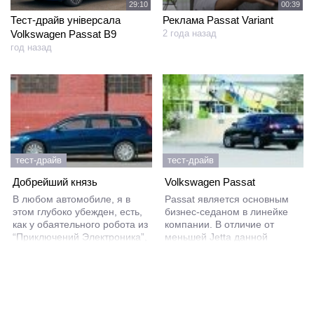
29:10
00:39
Тест-драйв універсала
Реклама Passat Variant
Volkswagen Passat B9
2 года назад
год назад
тест-драйв
тест-драйв
Добрейший князь
Volkswagen Passat
В любом автомобиле, я в
Passat является основным
этом глубоко убежден, есть,
бизнес-седаном в линейке
как у обаятельного робота из
компании. В отличие от
“Приключений Электроника”,
меньшей Jetta данной
своя заветная кнопка. Какая-
модели доступны более
нибудь деталь, механизм или
дорогие комплектации и
штришок в дизайне, которые
опции. Габаритные размеры
придают машине
также делают эту машину
индивидуальность, характер,
приближенной к бизнес-
делают бездушное железо
классу.