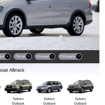
део
Тесты
Отзывы
Обсудить
4
5
2
7
sat Alltrack
Subaru
Subaru
Subaru
Outback
Outback
Outback