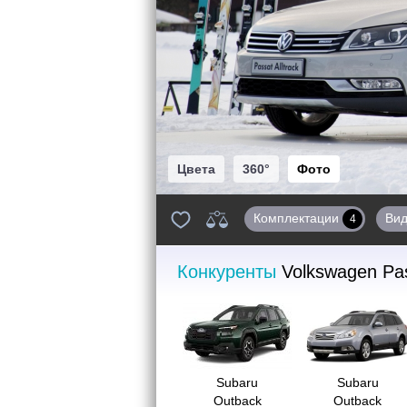
Цвета
360°
Фото
Комплектации
Ви
4
Конкуренты
Volkswagen Pas
Subaru
Subaru
Outback
Outback