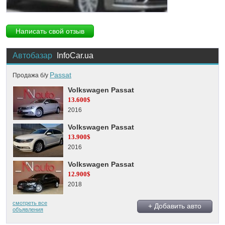
Написать свой отзыв
Автобазар
InfoCar.ua
Passat
Продажа б/у
Volkswagen Passat
13.600$
2016
Volkswagen Passat
13.900$
2016
Volkswagen Passat
12.900$
2018
смотреть все
+ Добавить авто
объявления