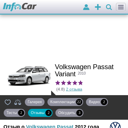
Войти
Добавить
объявление
Volkswagen Passat
Variant
2010
(4.8)
2 отзыва
Галерея
Комплектации
Видео
22
2
Тесты
Отзывы
Обсудить
2
2
3
Отзыв о
Volkswagen
Passat
2012 года