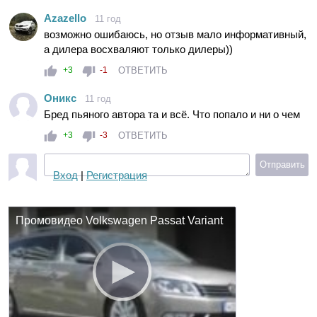
Azazello
11 год
возможно ошибаюсь, но отзыв мало информативный,
а дилера восхваляют только дилеры))
ОТВЕТИТЬ
+3
-1
Оникс
11 год
Бред пьяного автора та и всё. Что попало и ни о чем
ОТВЕТИТЬ
+3
-3
Отправить
Вход
|
Регистрация
Промовидео Volkswagen Passat Variant