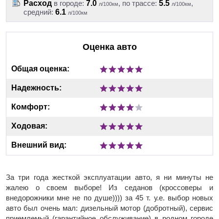
Расход
в городе:
7.0
, по трассе:
5.5
,
л/100км
л/100км
средний:
6.1
л/100км
Оценка авто
Общая оценка:
Надежность:
Комфорт:
Ходовая:
Внешний вид:
За три года жесткой эксплуатации авто, я ни минуты не
жалею о своем выборе! Из седанов (кроссоверы и
внедорожники мне не по душе)))) за 45 т. у.е. выбор новых
авто был очень мал: дизельный мотор (добротный), сервис
приемлемый (гарантийное обслуживание) в родном городе