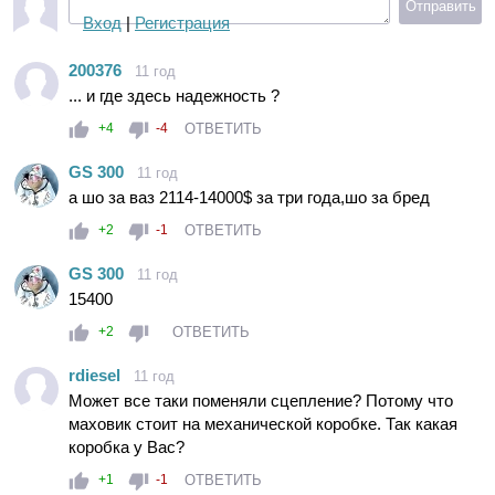
Отправить
Вход
|
Регистрация
200376
11 год
... и где здесь надежность ?
ОТВЕТИТЬ
+4
-4
GS 300
11 год
а шо за ваз 2114-14000$ за три года,шо за бред
ОТВЕТИТЬ
+2
-1
GS 300
11 год
15400
ОТВЕТИТЬ
+2
rdiesel
11 год
Может все таки поменяли сцепление? Потому что
маховик стоит на механической коробке. Так какая
коробка у Вас?
ОТВЕТИТЬ
+1
-1