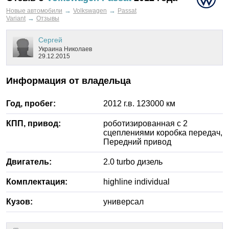
→
→
Новые автомобили
Volkswagen
Passat
→
Variant
Отзывы
Cергей
Украина
Николаев
29.12.2015
Информация от владельца
Год, пробег:
2012
г.в.
123000
км
КПП, привод:
роботизированная с 2
сцеплениями
коробка передач,
Передний
привод
Двигатель:
2.0
turbo дизель
Комплектация:
highline individual
Кузов:
универсал