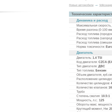
→
Новые автомобили
Volkswag
Технические характерис
Динамика и расход
Максимальная скорость, 
Время разгона (0-100 км/
Расход топлива (городско
Расход топлива (загородн
Расход топлива (смешанн
Норма токсичности:
Euro
Двигатель
Двигатель:
1.4 TSI
Код двигателя:
CZCA (E
Тип двигателя:
ДВС
Тип топлива:
Бензин
Объем двигателя, куб.см
Расположение цилиндр
Количество цилиндров:
Количество клапанов:
16
Турбо
Степень сжатия:
10.5:1
Мощность, л.с.:
125
Обороты макс. мощности,
Крутящий момент, Нм:
2