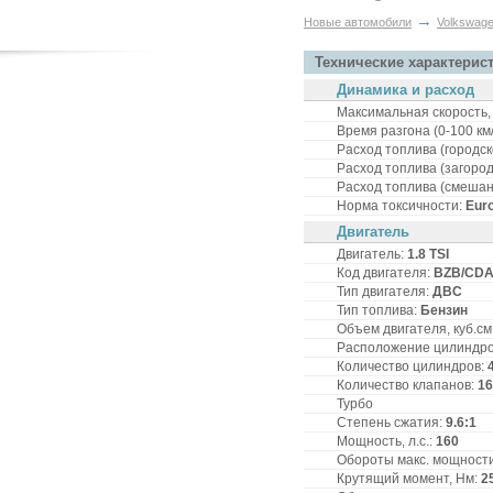
→
Новые автомобили
Volkswag
Технические характерис
Динамика и расход
Максимальная скорость, 
Время разгона (0-100 км/
Расход топлива (городско
Расход топлива (загородн
Расход топлива (смешанн
Норма токсичности:
Eur
Двигатель
Двигатель:
1.8 TSI
Код двигателя:
BZB/CDA
Тип двигателя:
ДВС
Тип топлива:
Бензин
Объем двигателя, куб.см
Расположение цилиндр
Количество цилиндров:
Количество клапанов:
16
Турбо
Степень сжатия:
9.6:1
Мощность, л.с.:
160
Обороты макс. мощности,
Крутящий момент, Нм:
2